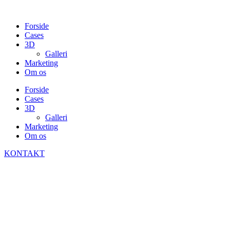
Skip
to
Forside
content
Cases
3D
Galleri
Marketing
Om os
Forside
Cases
3D
Galleri
Marketing
Om os
KONTAKT