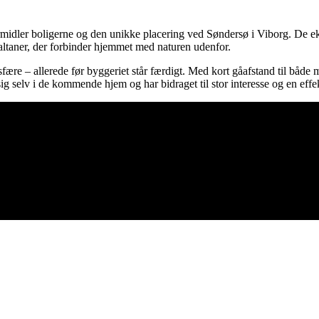
ormidler boligerne og den unikke placering ved Søndersø i Viborg. De ek
altaner, der forbinder hjemmet med naturen udenfor.
tmosfære – allerede før byggeriet står færdigt. Med kort gåafstand til b
 sig selv i de kommende hjem og har bidraget til stor interesse og en effe