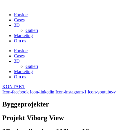
Skip
to
Forside
content
Cases
3D
Galleri
Marketing
Om os
Forside
Cases
3D
Galleri
Marketing
Om os
KONTAKT
Icon-facebook
Icon-linkedin
Icon-instagram-1
Icon-youtube-v
Byggeprojekter
Projekt Viborg View