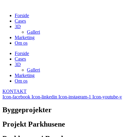
Skip
to
Forside
content
Cases
3D
Galleri
Marketing
Om os
Forside
Cases
3D
Galleri
Marketing
Om os
KONTAKT
Icon-facebook
Icon-linkedin
Icon-instagram-1
Icon-youtube-v
Byggeprojekter
Projekt Parkhusene